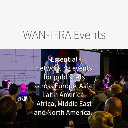
Skip to main content
WAN-IFRA Events
Essential
networking events
for publishers
across Europe, Asia,
Latin America,
Africa, Middle East
and North America.