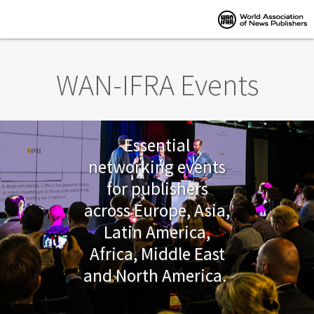
Skip to main content
WAN-IFRA Events
Essential
networking events
for publishers
across Europe, Asia,
Latin America,
Africa, Middle East
and North America.