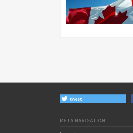
tweet
META NAVIGATION