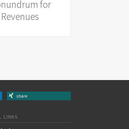
Conundrum for
ed Revenues
share
L LINKS