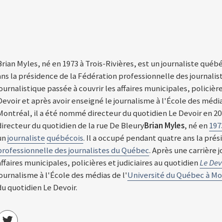
Brian Myles, né en 1973 à Trois-Rivières, est un journaliste québ
ans la présidence de la Fédération professionnelle des journalis
journalistique passée à couvrir les affaires municipales, policière
Devoir et après avoir enseigné le journalisme à l'École des médi
Montréal, il a été nommé directeur du quotidien Le Devoir en 2016.
directeur du quotidien de la rue De Bleury
Brian Myles
, né en
197
un
journaliste
québécois
. Il a occupé pendant quatre ans la prés
professionnelle des journalistes du Québec
. Après une carrière 
affaires municipales, policières et judiciaires au quotidien
Le Dev
journalisme à l'École des médias de l'
Université du Québec à Mo
du quotidien Le Devoir.