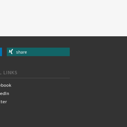
share
L LINKS
ebook
kedIn
tter