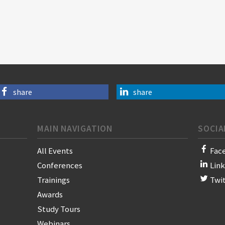
share
share
MAIN NAVIGATION
SOCIA
All Events
Fac
Conferences
Lin
Trainings
Twi
Awards
Study Tours
Webinars