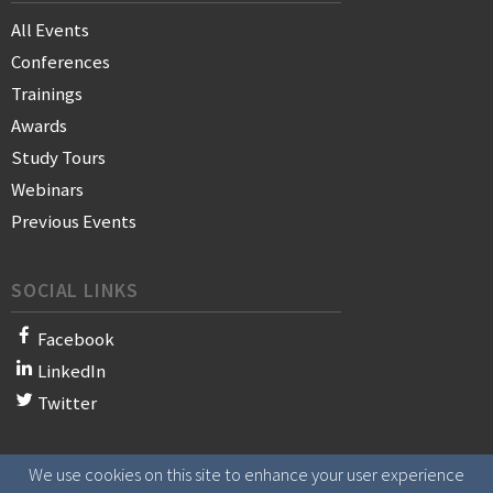
All Events
Conferences
Trainings
Awards
Study Tours
Webinars
Previous Events
SOCIAL LINKS
Facebook
LinkedIn
Twitter
We use cookies on this site to enhance your user experience
© 2021 WAN-IFRA - World Association of News Publishers