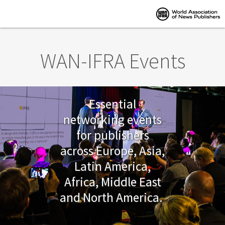
Skip to main content
WAN-IFRA Events
Essential
networking events
for publishers
across Europe, Asia,
Latin America,
Africa, Middle East
and North America.