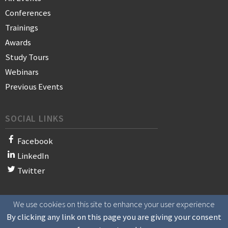
Conferences
Trainings
Awards
Study Tours
Webinars
Previous Events
SOCIAL LINKS
Facebook
LinkedIn
Twitter
We use cookies on this site to enhance your user experience
© 2021 WAN-IFRA - World Association of News Publishers
By clicking any link on this page you are giving your consent