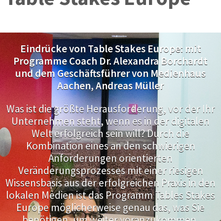
Eindrücke von Table Stakes Europe: mit
Programme Coach Dr. Alexandra Borchardt
und dem Geschäftsführer von Medienhaus
Aachen, Andreas Müller
Was ist die größte Herausforderung, vor der Ihr
Unternehmen steht, wenn es in der digitalen
Welt erfolgreich sein will? Durch die
Kombination eines an den schwierigen
Anforderungen orientierten
Veränderungsprozesses mit einer riesigen
Wissensbasis aus der erfolgreichen Praxis in den
lokalen Medien ist das Programm Tables Stakes
Europe möglicherweise genau das, was Sie
benötigen, um weiter voranzukommen.