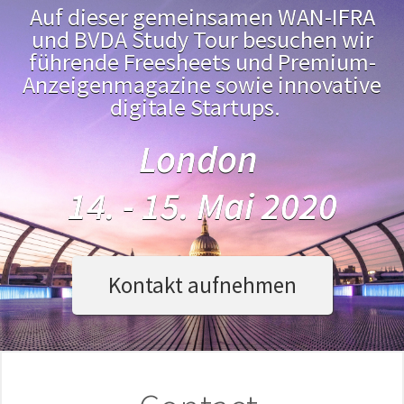
Auf dieser gemeinsamen WAN-IFRA
und BVDA Study Tour besuchen wir
führende Freesheets und Premium-
Anzeigenmagazine sowie innovative
digitale Startups.
London
14. - 15. Mai 2020
Kontakt aufnehmen