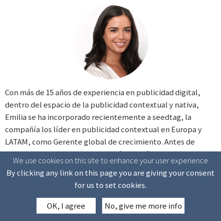
Con más de 15 años de experiencia en publicidad digital,
dentro del espacio de la publicidad contextual y nativa,
Emilia se ha incorporado recientemente a seedtag, la
compañía los líder en publicidad contextual en Europa y
LATAM, como Gerente global de crecimiento. Antes de
trabajar en Seedtag, Emilia fundó y actuó como CRO en Avid
We use cookies on this site to enhance your user experience
Media, el primer DSP nativo del Reino Unido. El éxito de Avid
By clicking any link on this page you are giving your consent
llevó a su adquisición por parte de Dentsu, donde trabajó
for us to set cookies.
tanto en Londres como en Nueva York, abriendo mercado en
EE.UU. Su experiencia profesional combina las ventas, el
OK, I agree
No, give me more info
desarrollo de negocio y la innovación de productos. Además